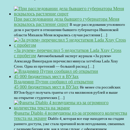
При расследовании дела бывшего губернатора Меня
вскрылось растление сирот
В ходе расследования уголовного
дела о растрате в отношении бывшего губернатора Ивановской
области Михаила Меня вскрылись случаи растления […]
«За рулем» перечислил 5 недостатков Lada Xray Cross
с пробегом
Автомобильный эксперт журнала «За рулем»
Александр Виноградов перечислил минусы хетчбэка Lada Xray
Cross. Одна из претензий — большой расход […]
Владимир Путин сообщил об открытии
45 000 бюджетных мест в ВУЗах
Не менее ста российских
ВУЗов будут получать гранты от ста миллионов рублей и выше
на открытие студенческих […]
Фанаты Diablo 4 возмущены из-за огромного количества
текста на экране
Diablo 4, которая все еще находится на стадии
раннего доступа, уже стала причиной волн негодования, связанных
с разными багами или, как в этом случае, с оформлением