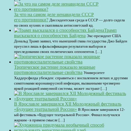
За что на самом деле ненавидели СССР
его противники?
Диссидентская среда в СССР — долго сидела
на своих кухнях и скапливала антисоветский яд.
Трамп
высказался о способностях Байдена
Экс-президент США
Дональд Трамп заявил, что нынешний глава государства Джо Байден
преуспел лишь в фальсификации результатов выборов и
преследовании своих политических оппонентов. […]
Тропическое растение показало мощные
противовоспалительные свойства
Университет
Хаддерсфилда убежден: справиться с воспалением легких и другими
симптомами коронавирусной инфекции, вызванными чрезмерно
яркой реакцией иммунной системы, может экстракт […]
В Ярославле завершился XII Молодежный фестиваль
«Будущее театральной России»
В Ярославле завершился 12-
ый фестиваль «Будущее театральной России». Финал получился
жарким - в прямом смысле […]