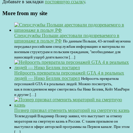
Добавьте в закладки
постоянную ссылку
.
More from my site
Спецслужбы Польши арестовали подозреваемого в
шпионаже в пользу РФ
По данным Польши, 43-летний мужчина
передавал российским спецслужбам информацию и материалы по
военным структурам и польским гражданам, "необходимые для
наносящей ущерб деятельности […]
Нейросеть превратила персонажей GTA 4 в реальных
людей — Нико Беллик постарел
Нейросеть превратила
персонажей GTA 4 в реальных людей. Можно посмотреть,
как в повседневном мире смотрелись бы Нико Беллик, Кейт МакРири
и другие […]
Познер призвал отменить мораторий на смертную казнь
Телеведущий Владимир Познер заявил, что выступает за отмену
моратория на смертную казнь в России. С таким призывом он
выступил в эфире авторской программы на Первом канале. При этом
[…]