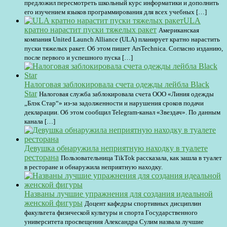
предложил пересмотреть школьный курс информатики и дополнить
его изучением языков программирования для всех учебных […]
ULA
кратно нарастит пуски тяжелых ракет
Американская
компания United Launch Alliance (ULA) планирует кратно нарастить
пуски тяжелых ракет. Об этом пишет ArsTechnica. Согласно изданию,
после первого и успешного пуска […]
Налоговая заблокировала счета одежды лейбла Black
Star
Налоговая служба заблокировала счета ООО «Линия одежды
„Блэк Стар“» из-за задолженности и нарушения сроков подачи
декларации. Об этом сообщил Telegram-канал «Звездач». По данным
канала […]
Девушка обнаружила неприятную находку в туалете
ресторана
Пользовательница TikTok рассказала, как зашла в туалет
в ресторане и обнаружила неприятную находку.
Названы лучшие упражнения для создания идеальной
женской фигуры
Доцент кафедры спортивных дисциплин
факультета физической культуры и спорта Государственного
университета просвещения Александра Сулим назвала лучшие