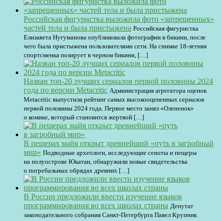
Российская фигуристка выложила фото «запрещенных»
частей тела и была пристыжена
Российская фигуристка
Елизавета Нугуманова опубликовала фотографии в бикини, после
чего была пристыжена пользователями сети. На снимке 18-летняя
спортсменка позирует в черном бикини, […]
Назван топ-20 лучших сериалов первой половины 2024
года по версии Metacritic
Администрация агрегатора оценок
Metacritic выпустила рейтинг самых высокооцененных сериалов
первой половины 2024 года. Первое место занял «Олененок»
о комике, который становится жертвой […]
В пещерах майя открыт древнейший «путь в загробный
мир»
Подводные археологи, исследующие сеноты и пещеры
на полуострове Юкатан, обнаружили новые свидетельства
о погребальных обрядах древних […]
В России предложили ввести изучение языков
программирования во всех школах страны
Депутат
законодательного собрания Санкт-Петербурга Павел Крупник