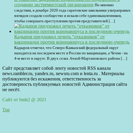
создании экстремистской организации
По мнению
следствия, в декабре 2020 года саратовские школьники ультраправых
взглядов создали сообщество и искали себе единомышленников,
чтобы совершать преступления против представителей […]
Кадыров предложил лечить “отказников” от
вакцинации против коронавируса в последнюю очередь
Кадыров отметил, что Северо-Кавказский федеральный округ
находится на последнем месте в России по вакцинации, а Чечня - на
4-м месте в округе. В двух селах Ачхой-Мартановского района […]
Сайт представляет собой ленту новостей RSS канала
news.rambler.ru, yandex.ru, newsru.com и lenta.ru . Материалы
публикуются без искажения, ответственность за
достоверность публикуемых новостей Администрация сайта
не несёт.
Сайт от bmb2 @ 2021
Top