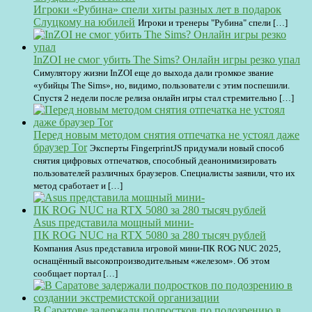
Игроки «Рубина» спели хиты разных лет в подарок
Слуцкому на юбилей
Игроки и тренеры "Рубина" спели […]
InZOI не смог убить The Sims? Онлайн игры резко упал
Симулятору жизни InZOI еще до выхода дали громкое звание
«убийцы The Sims», но, видимо, пользователи с этим поспешили.
Спустя 2 недели после релиза онлайн игры стал стремительно […]
Перед новым методом снятия отпечатка не устоял даже
браузер Tor
Эксперты FingerprintJS придумали новый способ
снятия цифровых отпечатков, способный деанонимизировать
пользователей различных браузеров. Специалисты заявили, что их
метод сработает и […]
Asus представила мощный мини-
ПК ROG NUC на RTX 5080 за 280 тысяч рублей
Компания Asus представила игровой мини-ПК ROG NUC 2025,
оснащённый высокопроизводительным «железом». Об этом
сообщает портал […]
В Саратове задержали подростков по подозрению в