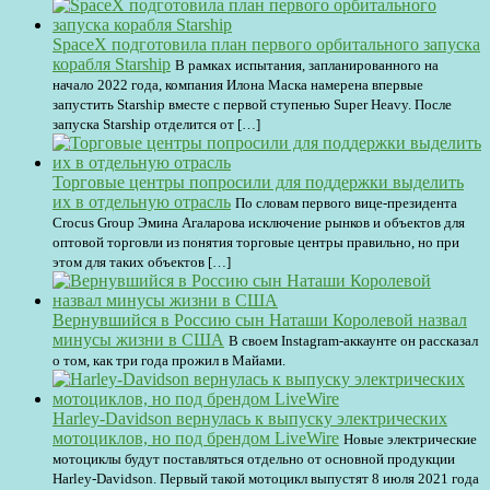
SpaceX подготовила план первого орбитального запуска
корабля Starship
В рамках испытания, запланированного на
начало 2022 года, компания Илона Маска намерена впервые
запустить Starship вместе с первой ступенью Super Heavy. После
запуска Starship отделится от […]
Торговые центры попросили для поддержки выделить
их в отдельную отрасль
По словам первого вице-президента
Crocus Group Эмина Агаларова исключение рынков и объектов для
оптовой торговли из понятия торговые центры правильно, но при
этом для таких объектов […]
Вернувшийся в Россию сын Наташи Королевой назвал
минусы жизни в США
В своем Instagram-аккаунте он рассказал
о том, как три года прожил в Майами.
Harley-Davidson вернулась к выпуску электрических
мотоциклов, но под брендом LiveWire
Новые электрические
мотоциклы будут поставляться отдельно от основной продукции
Harley-Davidson. Первый такой мотоцикл выпустят 8 июля 2021 года