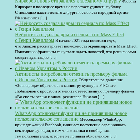
Киркоров вновь отправился к звездному хирургу
Филипп
Киркоров в последнее время не перестает удивлять публику.
С помощью пластического хирурга и стилиста народный артист
РФ изменился […]
Нейросеть создала кадры из сериала по Mass Effect
с Генри Кавиллом
В начале 2021 года появился слух,
что Amazon рассматривает возможность экранизировать Mass Effect.
Поклонники франшизы так устали ждать новостей, что решили сами
создать адаптацию […]
Активисты потребовали отменить премьеру фильма
с Иваном Ургантом в России
Общественное движение
«Зов народа» обратилось к министру культуры РФ Ольге
Любимовой с просьбой отменить отечественную премьеру фильма
«Во сне ты горько плакал» режиссера Николая […]
WhatsApp отключает функции не принявшим новое
пользовательское соглашение
Мессенджер WhatsApp,
принадлежащий Facebook, начинает постепенно ограничивать
некоторые функции, в том числе звонки и сообщения,
тем пользователям, которые не приняли обновленное […]