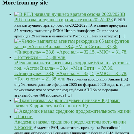
More from my site
В
РПЛ назвали лучшего вратаря сезона-2022/2023
В РПЛ
назвали лучшего вратаря сезона-2022/2023. Это звание присудили
37-летнему голкиперу ЦСКА Игорю Акинфееву. Он провел за
армейцев 29 матчей в чемпионате России, в 11-ти из которых […]
«Челси» выплатил агентам рекордные 65 млн фунтов за
год. «Астон Вилла» – 38,4, «Ман Сити» – 37,36,
«Ливерпуль» – 33,8, «Арсенал» – 32,15, «МЮ» – 31,78,
«Тоттенхэм» – 21,38 млн
Футбольная ассоциация Англии (FA)
опубликовала данные с февраля 2025 по февраль 2026 года, которые
показывают, что за этот период клубами АПЛ было передано
агентам более 460 миллионов […]
Трамп
назвал Харрис лгуньей с низким IQ
Академик назвал среднюю продолжительность жизни
в России
Академик РАН, заместитель президента Российской
академии образования Геннадий Онищенко в беседе с РИА Новости