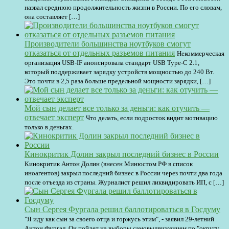
назвал среднюю продолжительность жизни в России. По его словам,
она составляет […]
Производители большинства ноутбуков смогут
отказаться от отдельных разъемов питания
Некоммерческая
организация USB-IF анонсировала стандарт USB Type-C 2.1,
который поддерживает зарядку устройств мощностью до 240 Вт.
Это почти в 2,5 раза больше предельной мощности зарядки, […]
Мой сын делает все только за деньги: как отучить —
отвечает эксперт
Что делать, если подросток видит мотивацию
только в деньгах.
Кинокритик Долин закрыл последний бизнес в России
Кинокритик Антон Долин (внесен Минюстом РФ в список
иноагентов) закрыл последний бизнес в России через почти два года
после отъезда из страны. Журналист решил ликвидировать ИП, с […]
Сын Сергея Фургала решил баллотироваться в Госдуму
"Я иду как сын за своего отца и горжусь этим", - заявил 29-летний
Антон Фургал. Он пойдет на выборы самовыдвиженцем по "округу