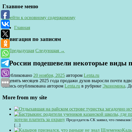
Главное меню
Перейти к основному содержимому
Главная
Навигация по записям
←
Предыдущая
Следующая
→
В России подешевели некоторые виды
Опубликовано
20 ноября, 2025
автором
Lenta.ru
За девять месяцев 2025 года продажи духов выросли почти вдво
Запись опубликована автором
Lenta.ru
в рубрике
Экономика
. Д
More from my site
хотели платить за охрану
Председатель СК заявил, что гимназия 
[…]
Кады